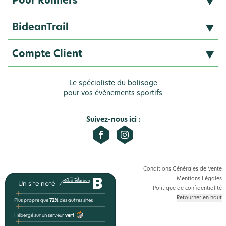
Pour Runners
Signalétique & PLV
Homme
BideanTrail
Dotations (objets publicitaires)
Femme
Notre Marque
Compte Client
Bons plans
Nous contacter
Connexion / Création
Le spécialiste du balisage
F.A.Q
pour vos évènements sportifs
Nos références
Suivez-nous ici :
Conditions Générales de Vente
B
Mentions Légales
websitecarbon
Un site noté
Politique de confidentialité
Retourner en haut
Plus propre que
72%
des autres sites
Hébergé sur un serveur
vert